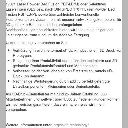
17071 Laser Powder Bed Fusion PBF-LB/M) oder Selektives
Lasersintern (SLS bzw. nach DIN SPEC 17071 Laser Powder Bed
Fusion PBF-LB/P), sowie über zahlreiche konventionelle
Herstellverfahren. Zusammen mit unserer Entwicklungskompetenz für
3D-gedruckte Bauteile und den umfangreichen
Nachbearbeitungsmöglichkeiten bieten wir Ihnen ein einzigartiges
Leistungsspektrum rund um die Additive Fertigung.
Unsere Leistungsversprechen an Sie:
Verkürzung Ihrer „time-to-market“ dank industriellem 3D-Druck von
Prototypen.
Steigerung Ihrer Produktivität durch funktionsoptimierte und 3D-
gedruckte Produktionshilfsmittel und Montagehilfen.
Verbesserung der Verfügbarkeit von Ersatzteilen, mittels 3D-
Druck „on demand“.
Nachhaltige Wertsteigerung durch additiv perfekt gefertigte
Einzelkomponenten, Kleinserien oder Serienbauteile.
Als 3D-Druck-Dienstleister mit rund 25 Jahren Erfahrung, 300
MitarbeiterInnen und weltweit über 1.500 zufriedenen Kunden können
wir nachweisbar garantieren, dass wir halten, was wir Ihnen
versprechen.
Weitere Informationen unter:
https://fit.technology/