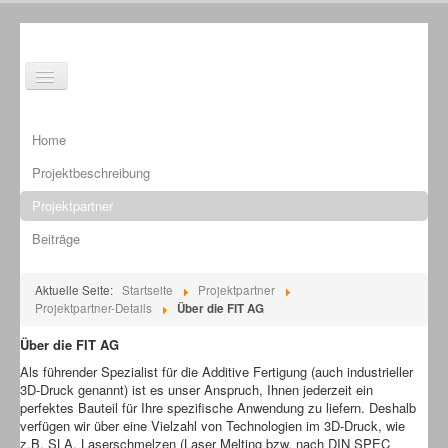
Toggle
Navigation
Home
Projektbeschreibung
Projektpartner
Beiträge
Aktuelle Seite:
Startseite
Projektpartner
Projektpartner-Details
Über die FIT AG
Über die FIT AG
Als führender Spezialist für die Additive Fertigung (auch industrieller
3D-Druck genannt) ist es unser Anspruch, Ihnen jederzeit ein
perfektes Bauteil für Ihre spezifische Anwendung zu liefern. Deshalb
verfügen wir über eine Vielzahl von Technologien im 3D-Druck, wie
z.B. SLA, Laserschmelzen (Laser Melting bzw. nach DIN SPEC